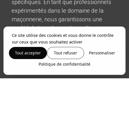
spécifiques. En tant que professionnels
expérimentés dans le domaine de la
maçonnerie, nous garantissons une
qualité de travail exceptionnelle pour
Ce site utilise des cookies et vous donne le contrôle
chaque projet. Choisissez Gaëtan
sur ceux que vous souhaitez activer
Travaux 35 - votre maçon Nouvoitou
Tout accepter
Tout refuser
Personnaliser
fiable - pour une expertise inégalée dans
les services de maçonnerie.
Politique de confidentialité